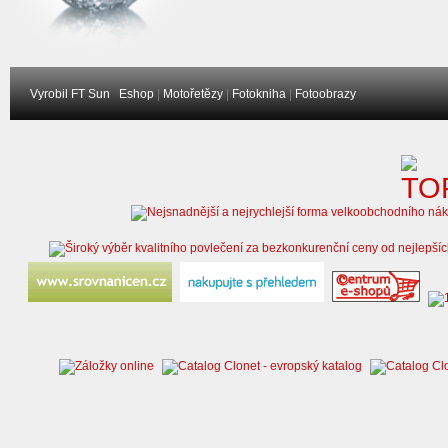
Vyrobil FT Sun
Eshop
|
Motořetězy
|
Fotokniha
|
Fotoobrazy