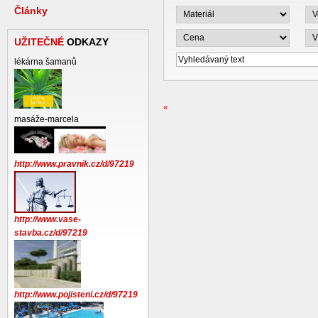
Články
UŽITEČNÉ
ODKAZY
lékárna šamanů
«
masáže-marcela
http://www.pravnik.cz/d/97219
http://www.vase-
stavba.cz/d/97219
http://www.pojisteni.cz/d/97219