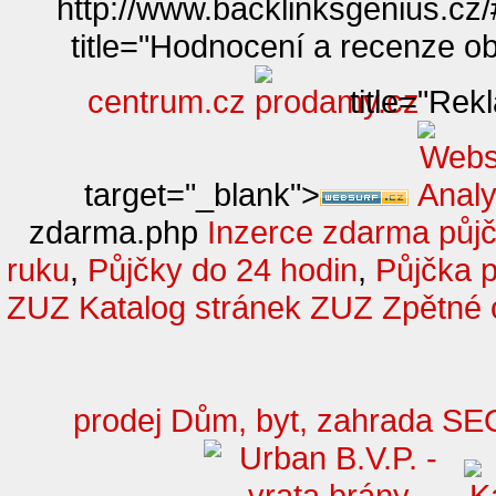
http://www.backlinksgenius.c
title="Hodnocení a recenze
centrum.cz
title="Rek
target="_blank">
zdarma.php
Inzerce zdarma
půjč
ruku
,
Půjčky do 24 hodin
,
Půjčka 
ZUZ
Katalog stránek ZUZ
Zpětné 
prodej
Dům, byt, zahrada
SE